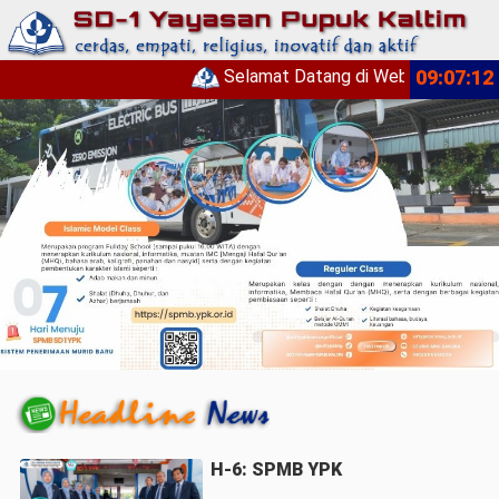
Selamat Datang di Website SD 1 Ya
09:07:12
H-6: SPMB YPK